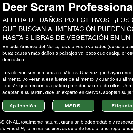
Deer Scram Professiona
ALERTA DE DAÑOS POR CIERVOS : ¡LOS
QUE BUSCAN ALIMENTACIÓN PUEDEN 
HASTA 6 LIBRAS DE VEGETACIÓN EN UN 
En toda América del Norte, los ciervos o venados (de cola bla
bura) causan más daños a paisajes valiosos que cualquier otr
doméstico.
Los ciervos son criaturas de hábitos. Una vez que hayan enco
alimento, volverán a esa fuente de alimento, y cuando su alime
tendrás que romper ese patrón para deshacerte de ellos. Una 
adaptan a su jardín, dice un experto en ciervos, adoptan su jar
Aplicación
MSDS
Etiqueta
L, totalmente natural, granular, biodegradable y respetuo
a's Finest™, elimina los ciervos durante todo el año, repeliéndo