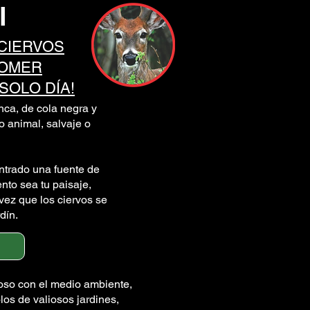
l
 CIERVOS
COMER
SOLO DÍA!
nca, de cola negra y
o animal, salvaje o
ntrado una fuente de
nto sea tu paisaje,
vez que los ciervos se
dín.
so con el medio ambiente,
los de valiosos jardines,