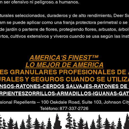
in ser ofensivo ni peligroso. a humanos.
rales seleccionados, duraderos y de alto rendimiento, Deer S
am se puede aplicar como una franja protectora perimetral o se 
 jardín o parterre de flores, protegiendo flores, arbustos, árbo
tos, cultivos extensivos y viveros cuando se usa según las inst
AMERICA'S FINEST™
LO MEJOR DE AMERICA
ES GRANULARES PROFESIONALES DE 
RALES Y SEGUROS CUANDO SE UTILIZ
NSOS-RATONES-CERDOS SALVAJES-RATONES DE
RPIENTESZORRILLOS-ARMADILLOS-IGUANAS-GA
sional Repellents -- 100 Oakdale Road, Suite 103, Johnson Ci
Teléfono: 877-337-2726